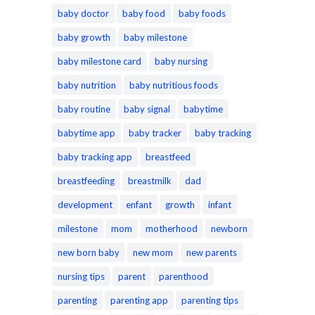
baby doctor
baby food
baby foods
baby growth
baby milestone
baby milestone card
baby nursing
baby nutrition
baby nutritious foods
baby routine
baby signal
babytime
babytime app
baby tracker
baby tracking
baby tracking app
breastfeed
breastfeeding
breastmilk
dad
development
enfant
growth
infant
milestone
mom
motherhood
newborn
new born baby
new mom
new parents
nursing tips
parent
parenthood
parenting
parenting app
parenting tips